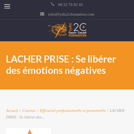
06 52 76 92 45
info@lydia2cformation.com
LACHER PRISE : Se libérer
des émotions négatives
Accueil
/
Courses
/
Efficacité professionnelle et personnelle
/
LACHER
PRISE : Se libérer des ...