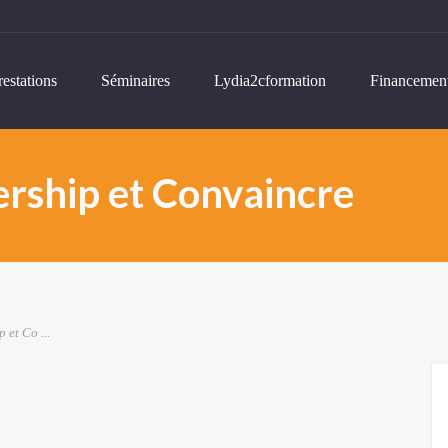
restations
Séminaires
Lydia2cformation
Financemen
ership et Convaincre
 et Co ...