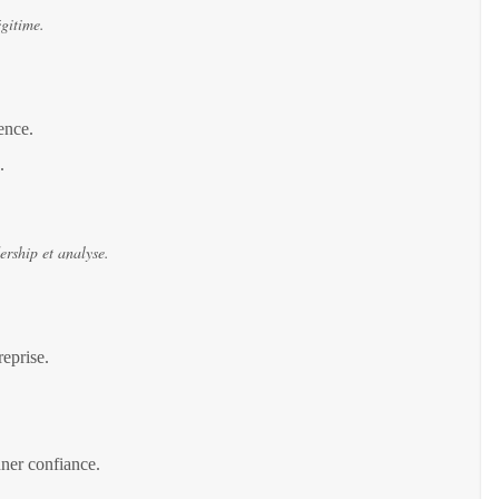
égitime.
ence.
.
ership et analyse.
reprise.
nner confiance.