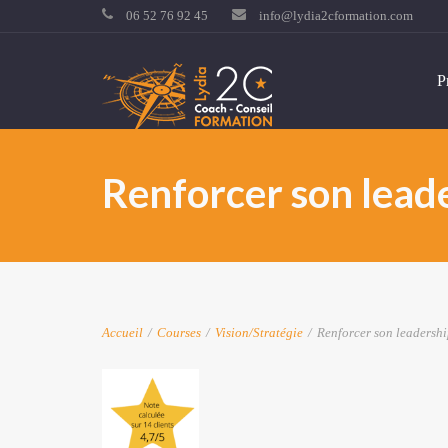
06 52 76 92 45
info@lydia2cformation.com
P
Renforcer son lead
Accueil
/
Courses
/
Vision/Stratégie
/
Renforcer son leadership