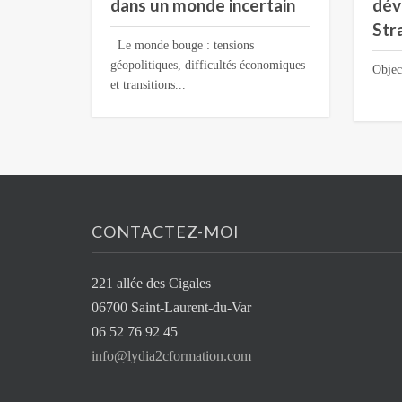
dans un monde incertain
dév
Str
Le monde bouge : tensions
géopolitiques, difficultés économiques
Obje
et transitions...
.
CONTACTEZ-MOI
221 allée des Cigales
06700 Saint-Laurent-du-Var
06 52 76 92 45
info@lydia2cformation.com