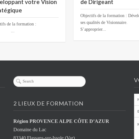
eloppant votre Vision
de Dirigeant
atégique
Objectifs de la formation : Déve
ses qualités de Visionnaire.
ctifs de la formation :
S’approprier...
..
V
2 LIEUX DE FORMATION
Région
PROVENCE ALPE CÔTE D’AZUR
Domaine du Lac
83340 Flassans-sur-Issole (Var)