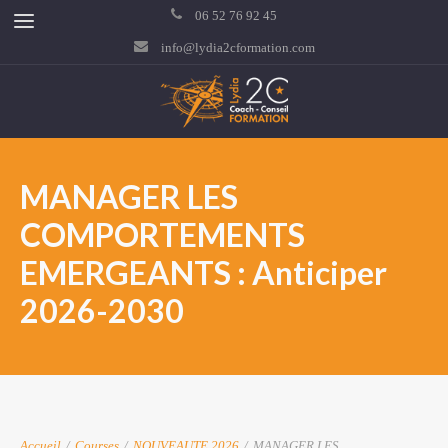
06 52 76 92 45
info@lydia2cformation.com
MANAGER LES
COMPORTEMENTS
EMERGEANTS : Anticiper
2026-2030
Accueil
/
Courses
/
NOUVEAUTE 2026
/
MANAGER LES