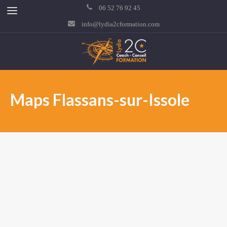
06 52 76 92 45
info@lydia2cformation.com
Maps Flassans-sur-Issole