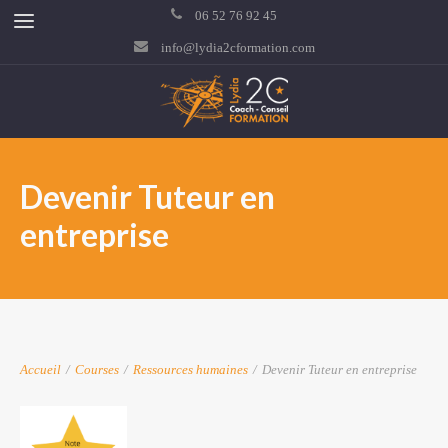
06 52 76 92 45
info@lydia2cformation.com
Devenir Tuteur en
entreprise
Accueil
/
Courses
/
Ressources humaines
/
Devenir Tuteur en entreprise